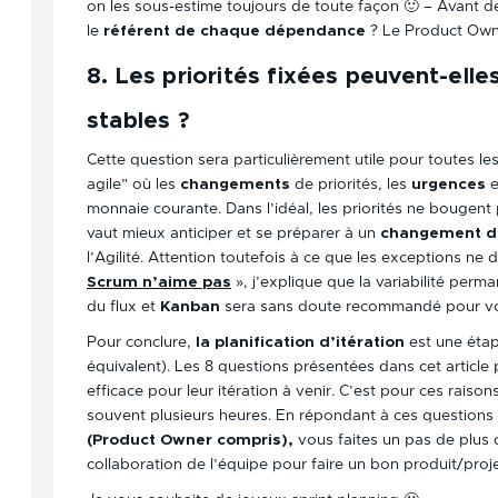
on les sous-estime toujours de toute façon 🙂 – Avant de
le
référent de chaque dépendance
? Le Product Owne
8. Les priorités fixées peuvent-ell
stables ?
Cette question sera particulièrement utile pour toutes l
agile” où les
changements
de priorités, les
urgences
e
monnaie courante. Dans l’idéal, les priorités ne bougent pa
vaut mieux anticiper et se préparer à un
changement d
l’Agilité. Attention toutefois à ce que les exceptions ne
Scrum n’aime pas
», j’explique que la variabilité perma
du flux et
Kanban
sera sans doute recommandé pour vo
Pour conclure,
la planification d’itération
est une étap
équivalent). Les 8 questions présentées dans cet article
efficace pour leur itération à venir. C’est pour ces rais
souvent plusieurs heures. En répondant à ces questions
(Product Owner compris),
vous faites un pas de plus 
collaboration de l’équipe pour faire un bon produit/proje