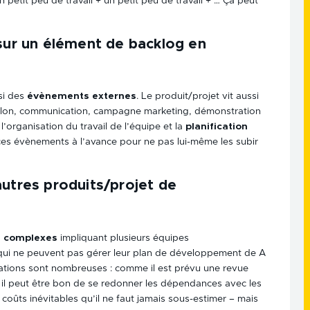
 petit peu de travail + un petit peu de travail + … Ça peut
 sur un élément de backlog en
ssi des
évènements externes
. Le produit/projet vit aussi
 salon, communication, campagne marketing, démonstration
’organisation du travail de l’équipe et la
planification
es évènements à l’avance pour ne pas lui-même les subir
autres produits/projet de
s complexes
impliquant plusieurs équipes
 qui ne peuvent pas gérer leur plan de développement de A
uations sont nombreuses : comme il est prévu une revue
), il peut être bon de se redonner les dépendances avec les
coûts inévitables qu’il ne faut jamais sous-estimer – mais