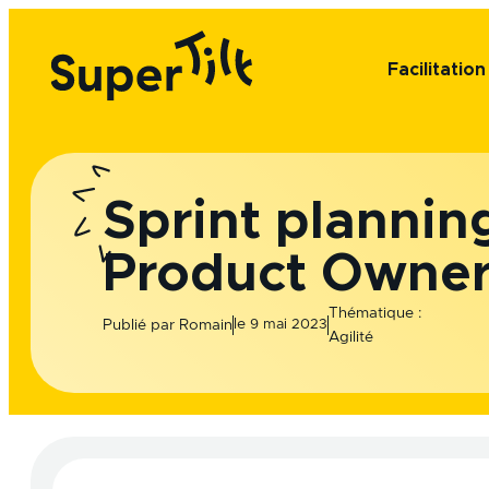
Aller
au
contenu
Facilitatio
Sprint plannin
Product Owne
Thématique :
le
Publié par
Romain
9 mai 2023
Agilité