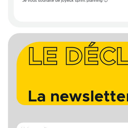
Je vous souhaite de joyeux sprint planning 🙂
LE DÉCL
La newslette
E-