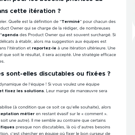
s cette itération ?
r. Quelle est la définition de “
Terminé
” pour chacun des
oduct Owner qui se charge de la rédiger, de nombreuses
 l’agenda
des Product Owner qui est souvent surchargé. Si
délicats à établir, alors ma suggestion aux équipes est
ns l’itération et
reportez-le
à une itération ultérieure. Une
 que soit le résultat, il sera accepté. Une stratégie efficace
es.
s sont-elles discutables ou fixées ?
 dynamique de l’équipe ! Si vous voulez une équipe
t fixez les solutions
. Leur marge de manœuvre sera
bilise (à condition que ce soit ce qu’elle souhaite), alors
ceptation métier
en restant évasif sur le « comment ».
 soit une autre). Il me semble au contraire que certains
ifiques
presque non discutables, là où d’autres besoins
tion, c’est chercher en équipe où fixer le bon curseur de