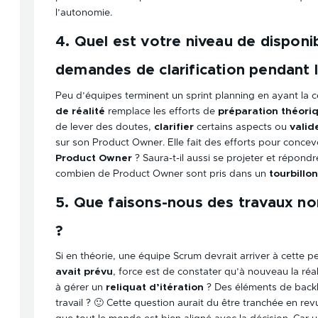
l’autonomie.
4. Quel est votre niveau de disponib
demandes de clarification pendant l’
Peu d’équipes terminent un sprint planning en ayant la c
de réalité
remplace les efforts de
préparation théori
de lever des doutes,
clarifier
certains aspects ou
valid
sur son Product Owner. Elle fait des efforts pour concevoi
Product Owner
? Saura-t-il aussi se projeter et répondr
combien de Product Owner sont pris dans un
tourbillo
5. Que faisons-nous des travaux no
?
Si en théorie, une équipe Scrum devrait arriver à cette p
avait prévu
, force est de constater qu’à nouveau la réal
à gérer un
reliquat d’itération
? Des éléments de backlo
travail ? 🙂 Cette question aurait du être tranchée en rev