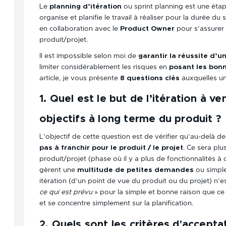
Le
planning d’itération
ou sprint planning est une étape
organise et planifie le travail à réaliser pour la durée du
en collaboration avec le
Product Owner
pour s’assurer 
produit/projet.
Il est impossible selon moi de
garantir la réussite d’un
limiter considérablement les risques en
posant les bon
article, je vous présente
8 questions clés
auxquelles un
1. Quel est le but de l’itération à v
objectifs à long terme du produit ?
L’objectif de cette question est de vérifier qu’au-delà d
pas à franchir pour le produit / le projet
. Ce sera plu
produit/projet (phase où il y a plus de fonctionnalités 
gèrent une
multitude de petites demandes
ou simpl
itération (d’un point de vue du produit ou du projet) n’e
ce qui est prévu
» pour la simple et bonne raison que c
et se concentre simplement sur la planification.
2. Quels sont les critères d'accepta