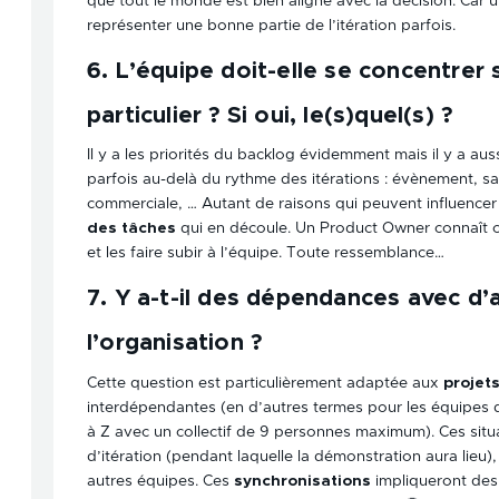
que tout le monde est bien aligné avec la décision. Car un
représenter une bonne partie de l’itération parfois.
6. L’équipe doit-elle se concentrer
particulier ? Si oui, le(s)quel(s) ?
Il y a les priorités du backlog évidemment mais il y a au
parfois au-delà du rythme des itérations : évènement,
commerciale, … Autant de raisons qui peuvent influencer l
des tâches
qui en découle. Un Product Owner connaît c
et les faire subir à l’équipe. Toute ressemblance…
7. Y a-t-il des dépendances avec d’
l’organisation ?
Cette question est particulièrement adaptée aux
projet
interdépendantes (en d’autres termes pour les équipes
à Z avec un collectif de 9 personnes maximum). Ces sit
d’itération (pendant laquelle la démonstration aura lieu
autres équipes. Ces
synchronisations
impliqueront des 