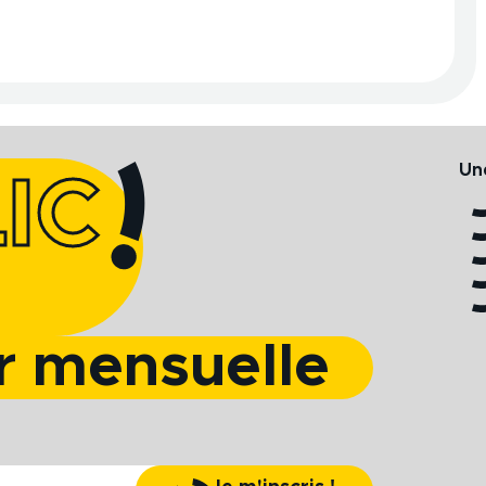
Une
IC
r mensuelle