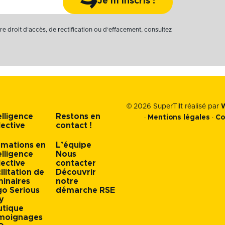
Je m'inscris !
 droit d’accès, de rectification ou d’effacement, consultez
© 2026 SuperTilt réalisé par
elligence
Restons en
·
Mentions légales
·
Co
lective
contact !
rmations en
L’équipe
elligence
Nous
lective
contacter
ilitation de
Découvrir
inaires
notre
o Serious
démarche RSE
y
Y
L
I
utique
moignages