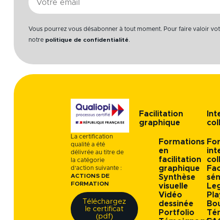
mail
Vous pourrez vous désabonner à tout moment. Pour faire valoir votre
notre
politique de confidentialité
.
Facilitation
Int
graphique
col
La certification
Formations
Fo
qualité a été
en
int
délivrée au titre de
facilitation
col
la catégorie
graphique
Fac
d’action suivante :
ACTIONS DE
Synthèse
sém
FORMATION
visuelle
Leg
Vidéo
Pla
Téléchargez
dessinée
Bo
le certificat
Portfolio
Té
(pdf)