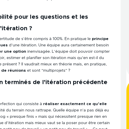
ilité pour les questions et les
itération ?
ertitude de s’être compris à 100%. En pratique le
principe
ques
d’une itération. Une équipe aura certainement besoin
er une option
inenvisagée. L’équipe doit pouvoir compter
r, estimer et planifier son itération mais qu’en est-il du
e présent ? Il vaudrait mieux en théorie mais, en pratique,
n de réunions
et sont “multiprojets” ?
n terminés de l’itération précédente
erfection qui consiste à
réaliser exactement ce qu’elle
ité du terrain nous rattrape. Quelle équipe n’a pas déjà eu
g « presque finis » mais qui nécessitent presque rien en
ue d’itération mais mieux vaut se la poser pour être certain