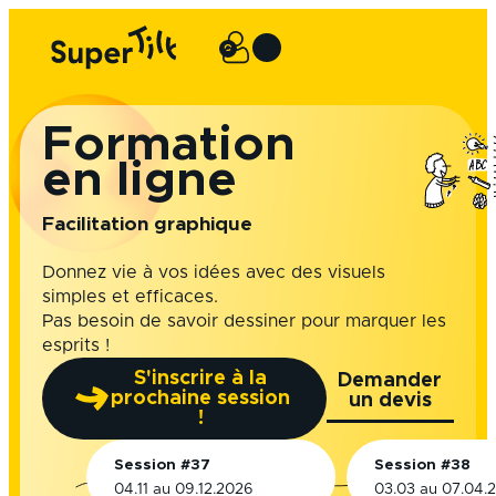
Aller
au
0
Panier
contenu
Formation
en ligne
Facilitation graphique
Donnez vie à vos idées avec des visuels
simples et efficaces.
Pas besoin de savoir dessiner pour marquer les
esprits !
S'inscrire à la
Demander
prochaine session
un devis
!
Session #37
Session #38
04.11 au 09.12.2026
03.03 au 07.04.