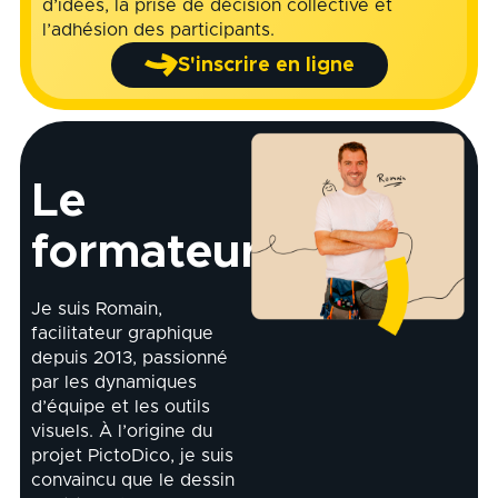
d’idées, la prise de décision collective et
l’adhésion des participants.
S'inscrire en ligne
Le
formateur
Je suis Romain,
facilitateur graphique
depuis 2013, passionné
par les dynamiques
d’équipe et les outils
visuels. À l’origine du
projet PictoDico, je suis
convaincu que le dessin