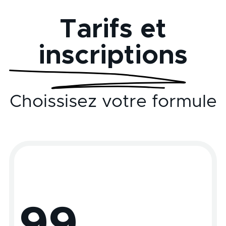
Tarifs et
inscriptions
Choissisez votre formule
SKETCHNOTING
(SOLO)
99
En autonomie - Durée : 10h