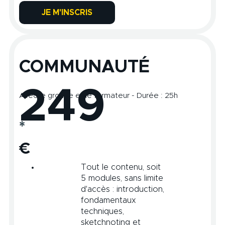
JE M'INSCRIS
COMMUNAUTÉ
249
Avec le groupe et le formateur - Durée : 25h
*
€
Tout le contenu, soit
5 modules, sans limite
d'accès : introduction,
fondamentaux
techniques,
sketchnoting et