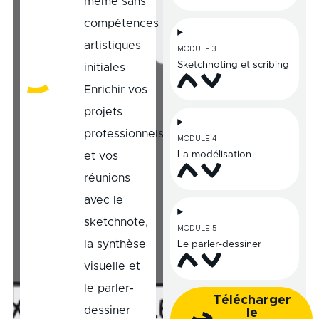
même sans
compétences
artistiques
MODULE 3
Sketchnoting et scribing
initiales
Enrichir vos
projets
professionnels
MODULE 4
La modélisation
et vos
réunions
avec le
sketchnote,
MODULE 5
la synthèse
Le parler-dessiner
visuelle et
le parler-
Télécharger
dessiner
le