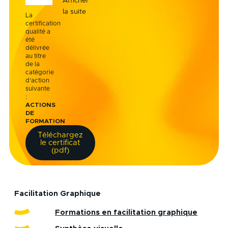
Afficher
la suite
La
certification
qualité a
été
délivrée
au titre
de la
catégorie
d’action
suivante
:
ACTIONS
DE
FORMATION
Téléchargez
le certificat
(pdf)
Facilitation Graphique
Formations en facilitation graphique