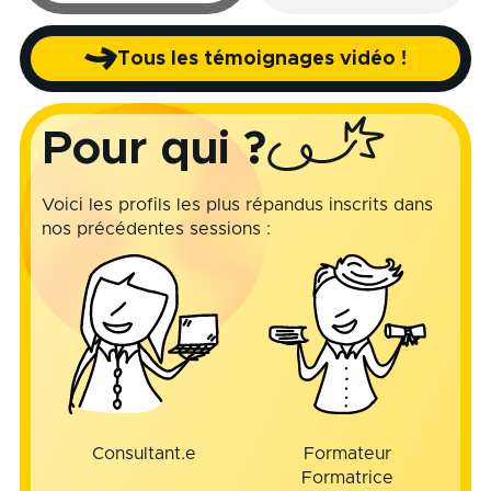
Lire
Lire
Lire
Lire
Tous les témoignages vidéo !
Pour qui ?
Voici les profils les plus répandus inscrits dans
nos précédentes sessions :
Consultant.e
Formateur
Formatrice