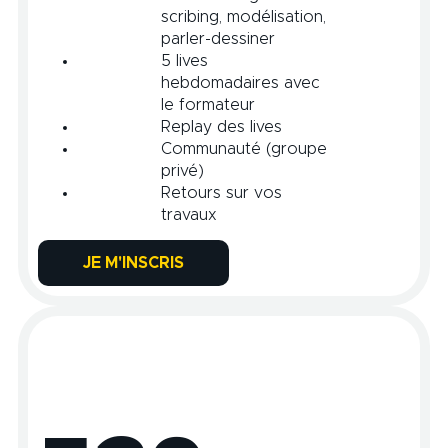
scribing, modélisation,
parler-dessiner
5 lives
hebdomadaires avec
le formateur
Replay des lives
Communauté (groupe
privé)
Retours sur vos
travaux
JE M'INSCRIS
PRO
Avec le groupe et en séances individuelles - Durée :