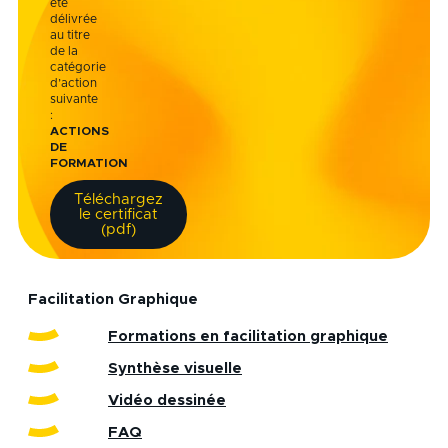
été
délivrée
au titre
de la
catégorie
d’action
suivante
:
ACTIONS
DE
FORMATION
Téléchargez
le certificat
(pdf)
Facilitation Graphique
Formations en facilitation graphique
Synthèse visuelle
Vidéo dessinée
FAQ