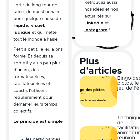
Retrouvez aussi
sortir du long tour de
nos idées et nos
table, du questionnaire…
actualités sur
pour quelque chose de
LinkedIn
et
rapide, visuel,
Instagram
!
ludique
et qui mette
tout le monde à l’aise.
Petit à petit, le jeu a pris
forme. Et depuis sa
Plus
sortie il y a un peu plus
d'articles
d’un an, des
formateur·rices,
Bingo de
pictos, le
facilitateur·rices et
jeu de l’é
coachs l’utilisent
régulièrement pour
démarrer leurs temps
collectifs.
Techniqu
Le principe est simple
de
facilitatio
:
animer u
réunion
les participant·es