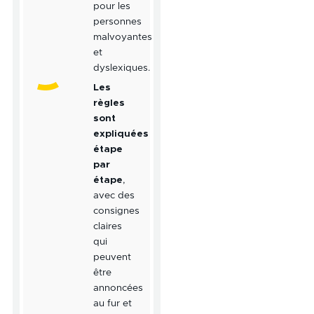
pour les
personnes
malvoyantes
et
dyslexiques.
Les
règles
sont
expliquées
étape
par
étape
,
avec des
consignes
claires
qui
peuvent
être
annoncées
au fur et