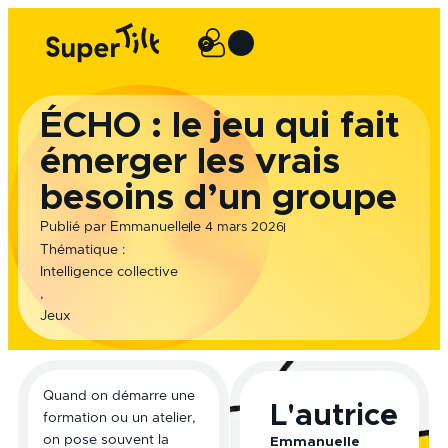
Aller
au
0
Panier
contenu
ÉCHO : le jeu qui fait
émerger les vrais
besoins d’un groupe
le
Publié par
Emmanuelle
4 mars 2026
Thématique :
Intelligence collective
,
Jeux
Quand on démarre une
L'autrice
formation ou un atelier,
on pose souvent la
Emmanuelle