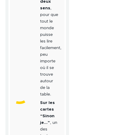
deux
sens
,
pour que
tout le
monde
puisse
les lire
facilement,
peu
importe
où il se
trouve
autour
de la
table.
Sur les
cartes
“Sinon
je…”
, un
des