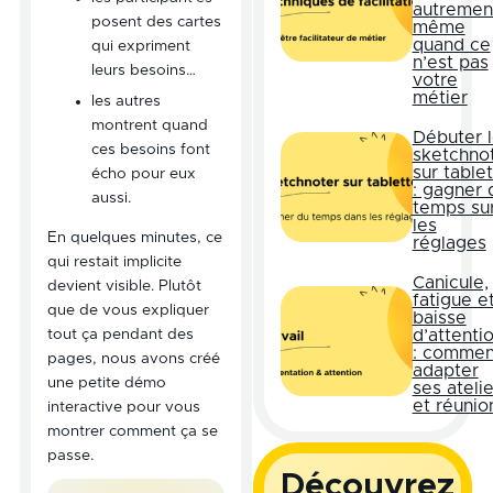
autremen
posent des cartes
même
quand ce
qui expriment
n’est pas
leurs besoins…
votre
métier
les autres
montrent quand
Débuter 
ces besoins font
sketchno
sur table
écho pour eux
: gagner 
aussi.
temps su
les
En quelques minutes, ce
réglages
qui restait implicite
Canicule,
devient visible. Plutôt
fatigue e
que de vous expliquer
baisse
tout ça pendant des
d’attenti
: commen
pages, nous avons créé
adapter
une petite démo
ses atelie
et réunio
interactive pour vous
montrer comment ça se
passe.
Découvrez