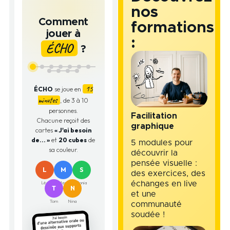
nos
Comment
formations
jouer à
:
ÉCHO
?
15
ÉCHO
se joue en
minutes
, de 3 à 10
personnes.
Facilitation
Chacun·e reçoit des
graphique
cartes
« J'ai besoin
de... »
et
20 cubes
de
5 modules pour
sa couleur.
découvrir la
pensée visuelle :
L
M
S
des exercices, des
Léa
Marc
Sonia
échanges en live
T
N
et une
Tom
Nina
communauté
soudée !