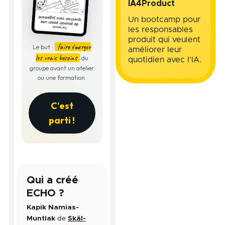
IA4Product
Un bootcamp pour
les responsables
produit qui veulent
faire émerger
Le but :
améliorer leur
les vrais besoins
du
quotidien avec l’IA.
groupe avant un atelier
ou une formation.
C'est
parti !
Qui a créé
ECHO ?
Kapik Namias-
Muntlak
de
Skäl-