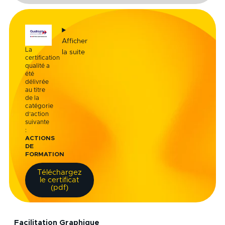
Afficher
La
la suite
certification
qualité a
été
délivrée
au titre
de la
catégorie
d’action
suivante
:
ACTIONS
DE
FORMATION
Téléchargez
le certificat
(pdf)
Facilitation Graphique