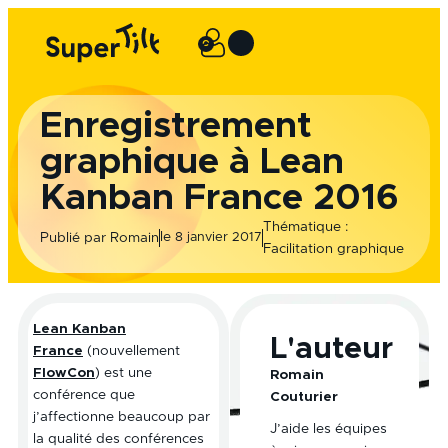
Aller
au
0
Panier
contenu
Enregistrement
graphique à Lean
Kanban France 2016
Thématique :
le
Publié par
Romain
8 janvier 2017
Facilitation graphique
Lean Kanban
L'auteur
France
(nouvellement
FlowCon
) est une
Romain
conférence que
Couturier
j’affectionne beaucoup par
J’aide les équipes
la qualité des conférences