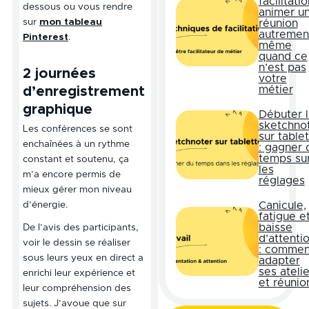
facilitatio
dessous ou vous rendre
animer u
sur
mon tableau
réunion
autremen
Pinterest
.
même
quand ce
n’est pas
2 journées
votre
métier
d’enregistrement
graphique
Débuter 
sketchno
Les conférences se sont
sur table
enchaînées à un rythme
: gagner 
temps su
constant et soutenu, ça
les
m’a encore permis de
réglages
mieux gérer mon niveau
Canicule,
d’énergie.
fatigue e
baisse
De l’avis des participants,
d’attenti
voir le dessin se réaliser
: commen
sous leurs yeux en direct a
adapter
ses atelie
enrichi leur expérience et
et réunio
leur compréhension des
sujets. J’avoue que sur