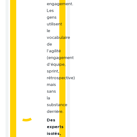
engagement.
Les
gens
utilisent
le
vocabulaire
de
l’agilité
(engagement
d’équipe,
sprint,
rétrospective)
mais
sans
la
substance
derrière.
Des
experts
isolés,