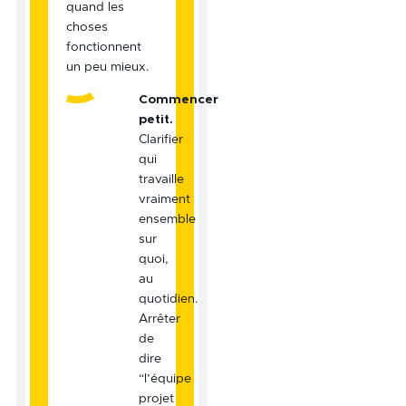
quand les
choses
fonctionnent
un peu mieux.
Commencer
petit.
Clarifier
qui
travaille
vraiment
ensemble
sur
quoi,
au
quotidien.
Arrêter
de
dire
“l’équipe
projet