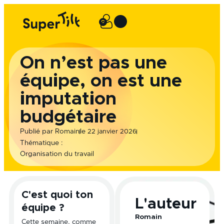
Aller
au
0
Panier
contenu
On n’est pas une
équipe, on est une
imputation
budgétaire
le
Publié par
Romain
22 janvier 2026
Thématique :
Organisation du travail
C'est quoi ton
L'auteur
équipe ?
Romain
Cette semaine, comme