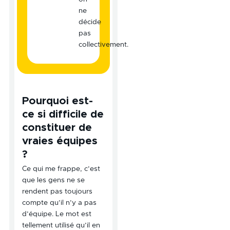
ne
décide
pas
collectivement.
Pourquoi est-
ce si difficile de
constituer de
vraies équipes
?
Ce qui me frappe, c’est
que les gens ne se
rendent pas toujours
compte qu’il n’y a pas
d’équipe. Le mot est
tellement utilisé qu’il en