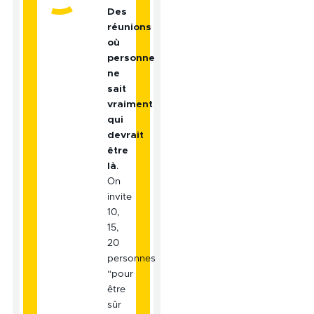
Des
réunions
où
personne
ne
sait
vraiment
qui
devrait
être
là
.
On
invite
10,
15,
20
personnes
“pour
être
sûr