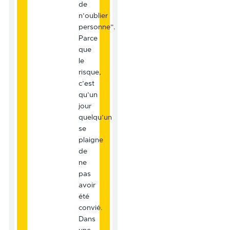
de
n’oublier
personne”.
Parce
que
le
risque,
c’est
qu’un
jour
quelqu’un
se
plaigne
de
ne
pas
avoir
été
convié.
Dans