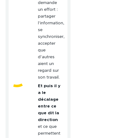
demande
un effort :
partager
l’information,
se
synchroniser,
accepter
que
d’autres
aient un
regard sur
son travail.
Et puis il y
a le
décalage
entre ce
que dit la
direction
et ce que
permettent