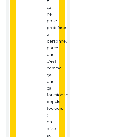
Et
ça
ne
pose
problème
à
personne,
parce
que
c’est
comme
ça
que
ça
fonctionne
depuis
toujours
:
on
mise
sur