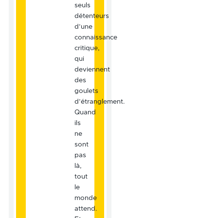
seuls
détenteurs
d’une
connaissance
critique,
qui
deviennent
des
goulets
d’étranglement.
Quand
ils
ne
sont
pas
là,
tout
le
monde
attend.