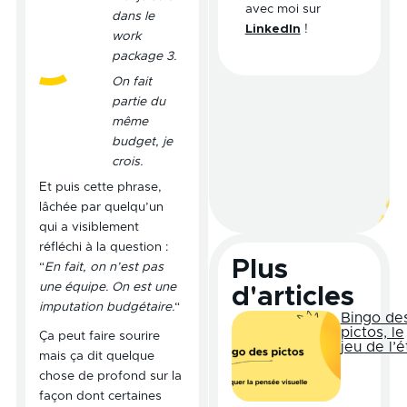
avec moi sur
dans le
LinkedIn
!
work
package 3.
On fait
partie du
même
budget, je
crois.
Et puis cette phrase,
lâchée par quelqu’un
qui a visiblement
réfléchi à la question :
Plus
“
En fait, on n’est pas
une équipe. On est une
d'articles
imputation budgétaire.
“
Bingo de
pictos, le
Ça peut faire sourire
jeu de l’é
mais ça dit quelque
chose de profond sur la
façon dont certaines