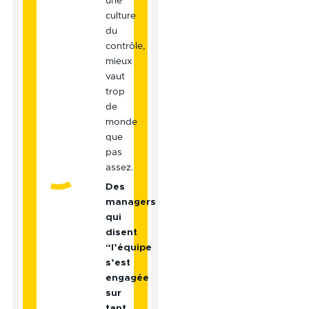
une
culture
du
contrôle,
mieux
vaut
trop
de
monde
que
pas
assez.
Des
managers
qui
disent
“l’équipe
s’est
engagée
sur
tant