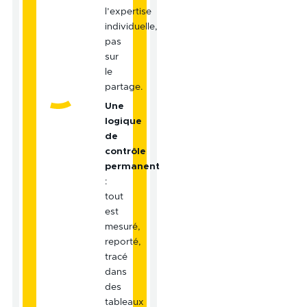
l’expertise
individuelle,
pas
sur
le
partage.
Une
logique
de
contrôle
permanent
:
tout
est
mesuré,
reporté,
tracé
dans
des
tableaux