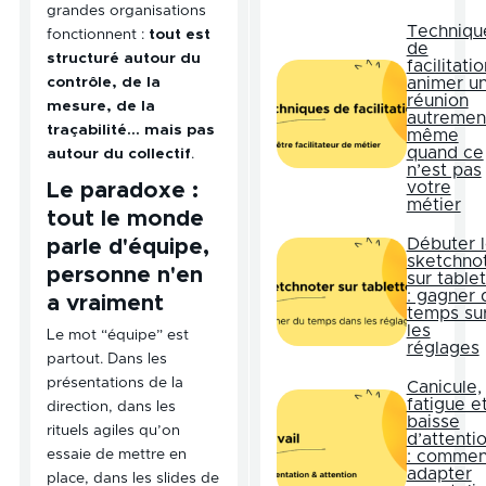
grandes organisations
Techniqu
fonctionnent :
tout est
de
structuré autour du
facilitatio
animer u
contrôle, de la
réunion
mesure, de la
autremen
traçabilité… mais pas
même
quand ce
autour du collectif
.
n’est pas
votre
Le paradoxe :
métier
tout le monde
Débuter 
parle d'équipe,
sketchno
personne n'en
sur table
: gagner 
a vraiment
temps su
les
Le mot “équipe” est
réglages
partout. Dans les
présentations de la
Canicule,
fatigue e
direction, dans les
baisse
rituels agiles qu’on
d’attenti
essaie de mettre en
: commen
adapter
place, dans les slides de