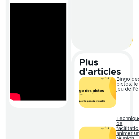
Plus
d'articles
Bingo de
pictos, le
jeu de l’é
Techniqu
de
facilitatio
animer u
réunion