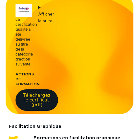
Afficher
La
la suite
certification
qualité a
été
délivrée
au titre
de la
catégorie
d’action
suivante
:
ACTIONS
DE
FORMATION
Téléchargez
le certificat
(pdf)
Facilitation Graphique
Formations en facilitation graphique