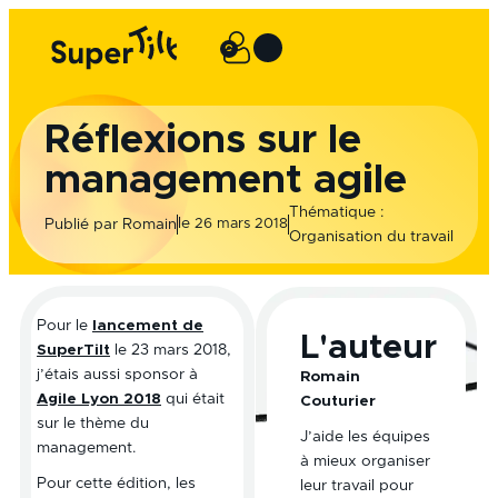
Aller
au
0
Panier
contenu
Réflexions sur le
management agile
Thématique :
le
Publié par
Romain
26 mars 2018
Organisation du travail
Pour le
lancement de
L'auteur
SuperTilt
le 23 mars 2018,
j’étais aussi sponsor à
Romain
Agile Lyon 2018
qui était
Couturier
sur le thème du
J’aide les équipes
management.
à mieux organiser
Pour cette édition, les
leur travail pour